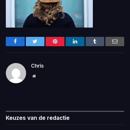
Facebook
Twitter
Pinterest
LinkedIn
Tumblr
Email
Chris
Website
Keuzes van de redactie