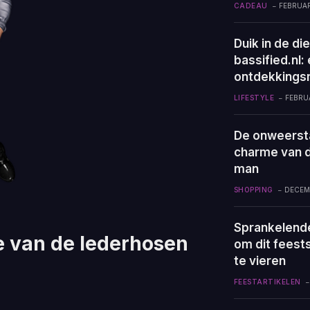
CADEAU
FEBRUAR
Duik in de di
bassified.nl:
ontdekkingsr
LIFESTYLE
FEBRUA
De onweerst
charme van 
man
SHOPPING
DECEMB
Sprankelende
 van de lederhosen
om dit feestse
te vieren
FEESTARTIKELEN