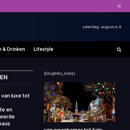
zaterdag, augustus 8
n & Drinken
Lifestyle
[bloglinks_meta]
NEN
van luxe tot
te en
seerde
eaus
van woonkamer tot tuin: