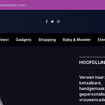
Ontdek de kunst van cadeaus: van selectie tot presentatie voor elke speciale gelegenheid
Facebook
Twitter
Instagram
Feest
Gadgets
Shopping
Baby & Moeder
Ete
HOOFDLIJ
Verwen haar: 
betaalbare,
handgemaak
gepersonali
vrouwencad