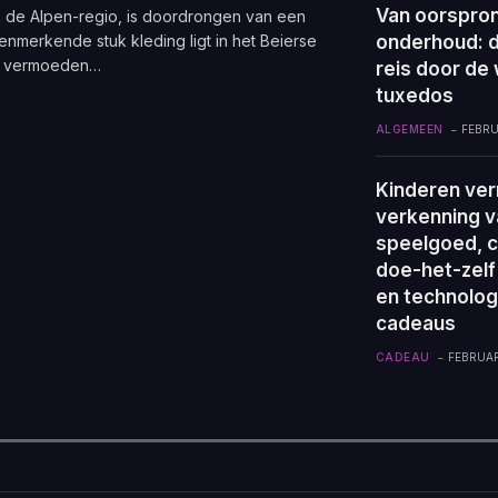
Van oorspron
n de Alpen-regio, is doordrongen van een
onderhoud: 
enmerkende stuk kleding ligt in het Beierse
nt vermoeden…
reis door de
tuxedos
ALGEMEEN
FEBRU
Kinderen ver
verkenning v
speelgoed, c
doe-het-zelf
en technolog
cadeaus
CADEAU
FEBRUARI