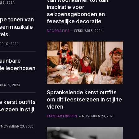
I 5, 2024
inspiratie voor
seizoensgebonden en
epe tonen van
feestelijke decoratie
 een muzikale
DECORATIES
FEBRUARI 5, 2024
eis
RI 12, 2024
aanbare
de lederhosen
ER 15, 2023
Sprankelende kerst outfits
om dit feestseizoen in stijl te
 kerst outfits
vieren
izoen in stijl
FEESTARTIKELEN
NOVEMBER 23, 2023
NOVEMBER 23, 2023