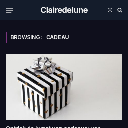
Clairedelune
BROWSING:
CADEAU