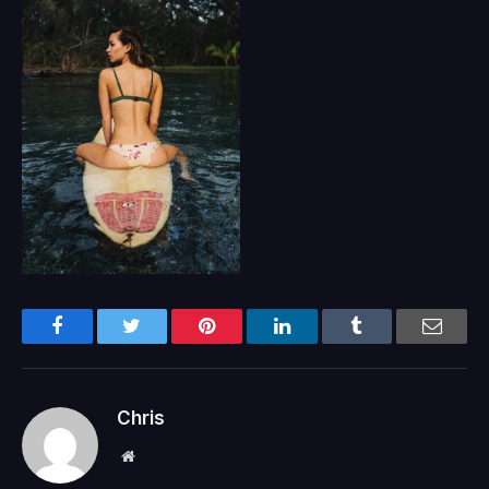
Facebook
Twitter
Pinterest
LinkedIn
Tumblr
Email
Chris
Website