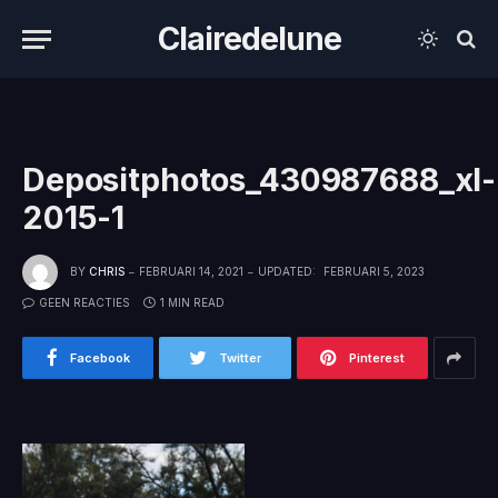
Clairedelune
Depositphotos_430987688_xl-
2015-1
BY
CHRIS
FEBRUARI 14, 2021
UPDATED:
FEBRUARI 5, 2023
GEEN REACTIES
1 MIN READ
Facebook
Twitter
Pinterest