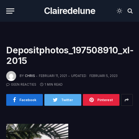
Clairedelune
Depositphotos_197508910_xl-
2015
BY
CHRIS
FEBRUARI 11, 2021
UPDATED:
FEBRUARI 5, 2023
GEEN REACTIES
1 MIN READ
Facebook
Twitter
Pinterest