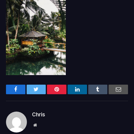
Facebook
Twitter
Pinterest
LinkedIn
Tumblr
Email
Chris
Website