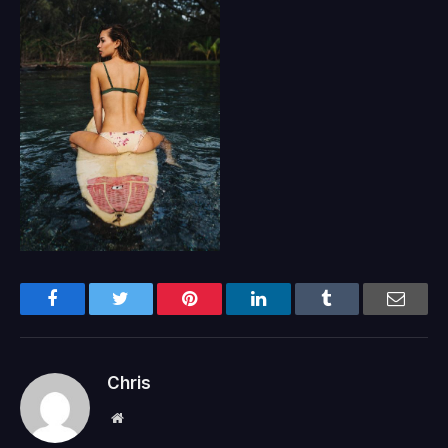
Facebook
Twitter
Pinterest
LinkedIn
Tumblr
Email
Chris
Website